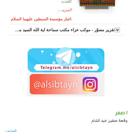
اتّخذت
المزيد...
اخبار مؤسسة السبطين عليهما السلام
تقرير مصوّر - موكب عزاء مکتب سماحة اية الله السيد مرتضى الموسوي الاصفهاني في يوم إستشهاد السيدة فاطم...
١ صفر
شهادة زيد بن علي بن الحسين عليهما السلام قتل صاحب الزنج
وقعة صفين عيد الشام