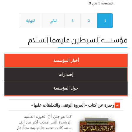
الصفحة 1 من 3
1
2
3
التالي
النهاية
مؤسسة السبطين عليهما السلام
أخبار المؤسسة
إصدارات
حول المؤسسة
وجیزة عن کتاب «العروة الوثقی والتعلیقات علیها»
کما هو جليّ أنّ الحوزة العلمیة
الرشیدة الّتي امتدّت أكثر من ألف
سنة، كانت تعتمد «النهاية» متناً، ثمّ