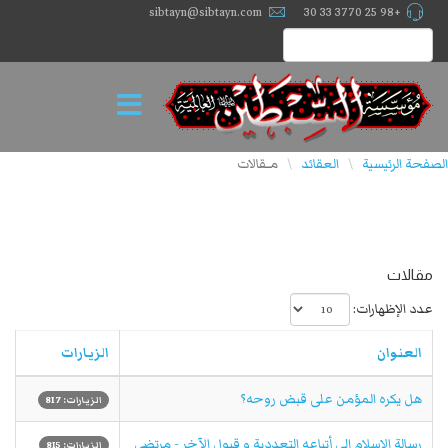
sibtayn@sibtayn.com
+98 25 3770 33 30
الصفحة الرئيسية
العقائد
مــقالات
\
\
مقالات
عدد الإظهارات:
العنوان
الزيارات
هل يكره المؤمن على قبض روحه؟
الزيارات: 817
رسالة الإسلام إلى أتباعه التعددية و قبول الآخر - مرتضى
الزيارات: 815