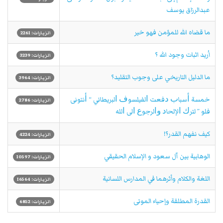
عبدالرزاق يوسف
ما قضاه الله للمؤمن فهو خير
الزيارات: 2261
اُريد اثبات وجود الله ؟
الزيارات: 3239
ما الدليل التاريخي على وجوب التقليد؟
الزيارات: 3964
ﺧﻤﺴﺔ ﺃﺳﺒﺎﺏ ﺩﻓﻌﺖ ﺍﻟﻔﻴﻠﺴﻮﻑ ﺍﻟﺒﺮﻳﻄﺎﻧﻲ “ ﺃﻧﺘﻮﻧﻰ
الزيارات: 2786
ﻓﻠﻮ ” ﻟﺘﺮﻙ ﺍﻹﻟﺤﺎﺩ ﻭﺍﻟﺮﺟﻮﻉ ﺍﻟﻰ ﺍﻟﻠﻪ
كيف نفهم القدر؟!
الزيارات: 4224
الوهابية بين آل سعود و الإسلام الحقيقي
الزيارات: 10597
اللغة والكلام وأثرهما في المدارس اللسانية
الزيارات: 16564
القدرة المطلقة وإحياء الموتى
الزيارات: 6852