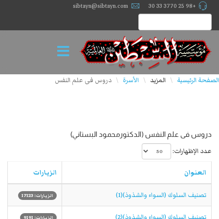
sibtayn@sibtayn.com
+98 25 3770 33 30
الصفحة الرئيسية
المزيد
الأسرة
دروس فی علم النفس
\
\
\
دروس فی علم النفس (الدكتورمحمود البستاني)
عدد الإظهارات:
العنوان
الزيارات
تصنيف السلوك (السواء والشذوذ)(1)
الزيارات: 17123
تصنيف السلوك (السواء والشذوذ)(2)
الزيارات: 9191