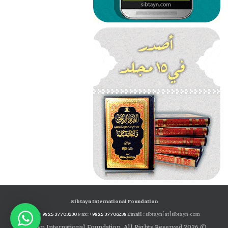
Sibtayn International Foundation
Tel:
+98 25 37703330
Fax:
+98 25 37706238
Email :
sibtayn[at]sibtayn.com
© 2026 Sibtayn International Foundation. All Rights Reserved.