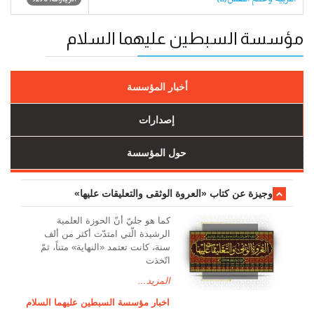
مؤسسة السبطين عليهما السلام
أخبار المؤسسة
إصدارات
حول المؤسسة
وجیزة عن کتاب «العروة الوثقی والتعلیقات علیها»
کما هو جليّ أنّ الحوزة العلمیة
الرشیدة الّتي امتدّت أكثر من ألف
سنة، كانت تعتمد «النهاية» متناً، ثمّ
اتّخذت
المزيد...
اخبار مؤسسة السبطين عليهما السلام