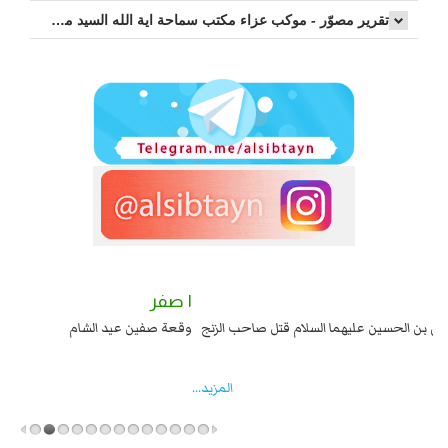
تقرير مصوّر - موكب عزاء مکتب سماحة اية الله السيد مرتضى الموسوي الاصفهاني في يوم إستشهاد السيدة فاطم...
٢ صفر
١ صفر
السبايا عند يزيد شهادة زيد بن علي بن الحسين عليهما السلام قتل صاحب الزنج
وقع
واخماد انقلابه ...
المزید...