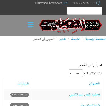
sibtayn@sibtayn.com
+98 25 3770 33 30
الصفحة الرئيسية
الشيعة
غدير
المولى في الغدير
\
\
\
المولى في الغدير
عدد الإظهارات:
العنوان
الزيارات
تحقيق النص عند الأميني‏
الزيارات: 6041
كلمة المؤسسة
الزيارات: 4894