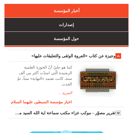
أخبار المؤسسة
إصدارات
حول المؤسسة
وجیزة عن کتاب «العروة الوثقی والتعلیقات علیها»
کما هو جليّ أنّ الحوزة العلمیة
الرشیدة الّتي امتدّت أكثر من ألف
سنة، كانت تعتمد «النهاية» متناً، ثمّ
اتّخذت
المزيد...
اخبار مؤسسة السبطين عليهما السلام
تقرير مصوّر - موكب عزاء مکتب سماحة اية الله السيد مرتضى الموسوي الاصفهاني في يوم إستشهاد السيدة فاطم...