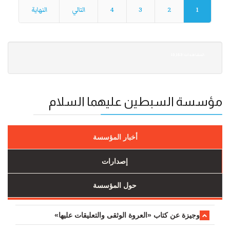
1
2
3
4
التالي
النهاية
13,153 :المشاهدات
مؤسسة السبطين عليهما السلام
أخبار المؤسسة
إصدارات
حول المؤسسة
وجیزة عن کتاب «العروة الوثقی والتعلیقات علیها»