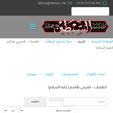
sibtayn@sibtayn.com
+98 25 3770 33 30
الصفحة الرئيسية
المزيد
مركز تحميل الملفات
لطميات - قمربني هاشم
\
\
\
(علیه السلام)
أحدث الكليبات
المجموعات
كليبات
صوتيات
لطميات - قمربني هاشم (علیه السلام)
البحث
تنظيف