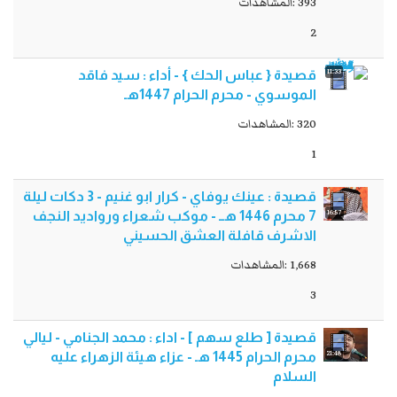
393 :المشاهدات
2
11:33
قصيدة { عباس الحك } - أداء : سيد فاقد
الموسوي - محرم الحرام 1447هـ
320 :المشاهدات
1
قصيدة : عينك يوفاي - كرار ابو غنيم - 3 دكات ليلة
16:57
7 محرم 1446 هــ - موكب شعراء ورواديد النجف
الاشرف قافلة العشق الحسيني
1,668 :المشاهدات
3
قصيدة [ طلع سهم ] - اداء : محمد الجنامي - ليالي
21:48
محرم الحرام 1445 هـ - عزاء هيئة الزهراء عليه
السلام