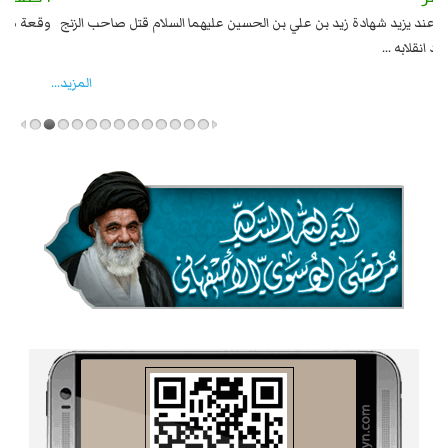
السبايا عند يزيد شهادة زيد بن علي بن الحسين عليهما السلام قتل صاحب الزنج
وقع
واخماد انقلابه ...
المزید...