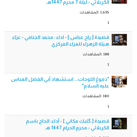
21:54
الكربلائي - ليلة 7 محرم 1447هـ
1,635 :المشاهدات
1
قصيدة [ راح عباس ] - اداء : محمد الجنامي - عزاء
25:29
هيئة الزهراء للعزاء المركزي
188 :المشاهدات
1
"دموعُ اللوحات... استشهاد أبي الفضل العباس
4:12
عليه السلام"
180 :المشاهدات
1
قصيدة [ گلبك مكاني ] - أداء: الحاج باسم
15:24
الكربلائي - محرم الحرام 1447 هـ