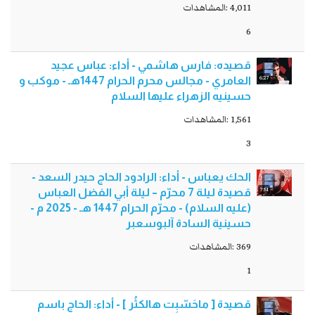
4,011 :المشاهدات
6
قصيده: فارس هاشمي - أداء: عباس عجيد
6:27
العامري - مجالس محرم الحرام 1447هـ - موكب و
حسينيه الزهراء عليها السلام
1,561 :المشاهدات
3
الحك يعباس - أداء: الرادود الحاج حيدر السعد -
7:51
قصيدة ليلة 7 محرّم – ليلة أبي الفضل العباس
(عليه السلام) - محرّم الحرام 1447 هـ - 2025 م -
حسينية السادة آلبوسعبر
369 :المشاهدات
1
قصيدة [ ماحَسّبِت هالكثُر ] - أداء: الحاج باسم