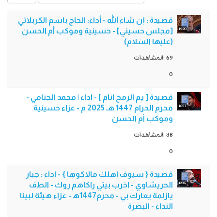
قصيدة : إن شاء الله - أداء: الحاج باسم الكربلائي
19:20
[مجلس حسيني] - حسينية وموكب أم الحسن
(عليها السلام)
69 :المشاهدات
0
قصيدة [ يم الرمح انام ] - اداء | محمد الجنامي -
16:11
محرم الحرام 1447 هـ 2025 م - عزاء حسينية
وموكب أم الحسن
38 :المشاهدات
0
قصيدة { سيوف اهلك مالاكوها } - اداء : جبار
12:45
الحريشاوي - اخرب بيتي راكاهم روك - الطف
يازلمة يعارك بي - محرم1447ه‍ - عزاء هيئة لبينا
النداء - البصرة