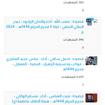
201 :المشاهدات
3
14:36
قصيدة : غضب الله - أداء والحان الرادود : حيدر
البياتي النجفي - ليلة ٧ محرم الحرام 1446هـ - 2024
م
396 :المشاهدات
3
قصيده : اجمل ساقي - أداء : عباس عجيد العامري
6:46
- موكب وحسينية الزهراء - البصرة - المعقل -
محرم 1446ه‍
5,137 :المشاهدات
7
قصيدة : ميت العباس - أداء : مسلم الوائلي -
17:37
محرم الحرام 1446هـ - هيئة آلطاف فاطمة (ع)