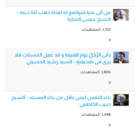
من أتى غنيا فتواضع له لغناه ذهب ثلثا دينه -
1:55
الشيخ عيسى الحبارة
1,721 :المشاهدات
3
یَأتیِ الرَّجُلُ یَومَ القیمةِ و قد عَمِلَ الحسناتِ فلا
2:54
یَری فی صَحیفتِهِ - السيد رشيد الحسيني
1,805 :المشاهدات
3
بناء النفس ليس باقل من بناء المسجد - الشيخ
2:15
حبيب الكاظمي
1,948 :المشاهدات
3