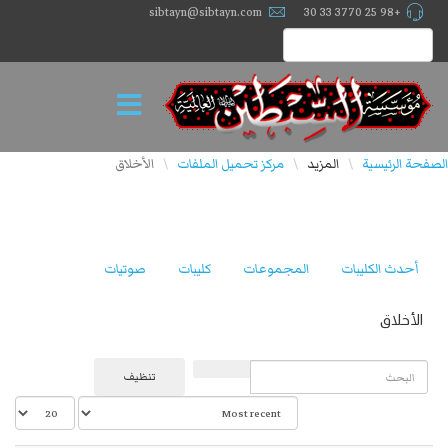
sibtayn@sibtayn.com
+98 25 3770 33 30
الصفحة الرئيسية
المزيد
مركز تحميل الملفات
الأخلاق
\
\
\
أحدث الكليبات
المجموعات
كليبات
صوتيات
الأخلاق
البحث
تنظيف