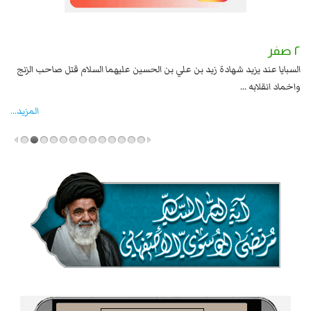
٢ صفر
١ صفر
السبايا عند يزيد شهادة زيد بن علي بن الحسين عليهما السلام قتل صاحب الزنج
وقع
واخماد انقلابه ...
المزید...