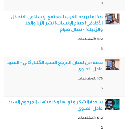
3
هذا ما يريده الغرب للمجتمع الإسلامي الانحلال
1:38
الأخلاقي! ضياع الإنساب! نشر الزّنا والخنا
والرّذيلة! - نضال صيام
872 :المشاهدات
3
قصة من لسان المرجع السيد الگلبايگاني - السيد
5:02
عادل العلوي
476 :المشاهدات
5
سجدة الشكر و ثوابها و كيفيتها - المرحوم السيد
4:52
عادل العلوي
512 :المشاهدات
2