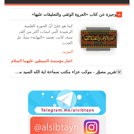
وجیزة عن کتاب «العروة الوثقی والتعلیقات علیها»
کما هو جليّ أنّ الحوزة العلمیة
الرشیدة الّتي امتدّت أكثر من ألف
سنة، كانت تعتمد «النهاية» متناً، ثمّ
اتّخذت
المزيد...
اخبار مؤسسة السبطين عليهما السلام
تقرير مصوّر - موكب عزاء مکتب سماحة اية الله السيد مرتضى الموسوي الاصفهاني في يوم إستشهاد السيدة فاطم...