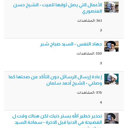
الأعمال التي يصل ثوابها للميت - الشيخ حسن
6:19
المنصوري
361 :المشاهدات
3
جهاد النفس - السيد صباح شبر
5:18
320 :المشاهدات
3
إعادة إرسال الرسائل دون التأكد من صحتها كما
1:23
وصلني - الشيخ أحمد سلمان
375 :المشاهدات
4
تحذير خطير الله يستر ذنبك لكن هناك وقت ل
1:05
الفضيحة في الدنيا قبل الاخرة - سماحة السيد