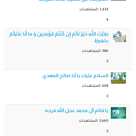
1,414 :المشاهدات
4
بَقِيَّتُ اللَّهِ خَيْرٌ لَكُمْ إِنْ كُنْتُمْ مُؤْمِنِينَ وَ ما أَنَا عَلَيْكُمْ
بِحَفِيظٍ
386 :المشاهدات
2
السلام عليك يا أبا صالح المهدي
658 :المشاهدات
2
يا قائم آل محمد عجل الله فرجه
1,660 :المشاهدات
2