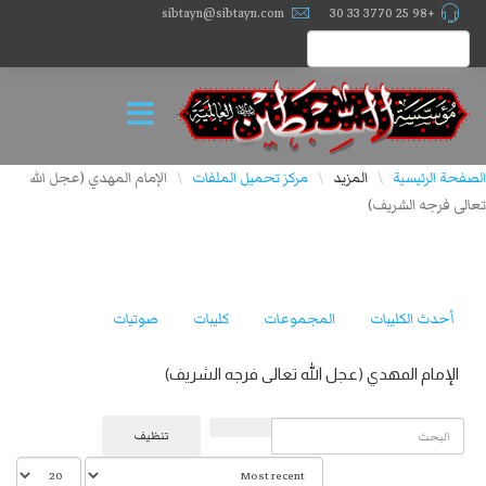
sibtayn@sibtayn.com
+98 25 3770 33 30
الصفحة الرئيسية
المزيد
مركز تحميل الملفات
الإمام المهدي (عجل الله
\
\
\
تعالى فرجه الشريف)
أحدث الكليبات
المجموعات
كليبات
صوتيات
الإمام المهدي (عجل الله تعالى فرجه الشريف)
البحث
تنظيف