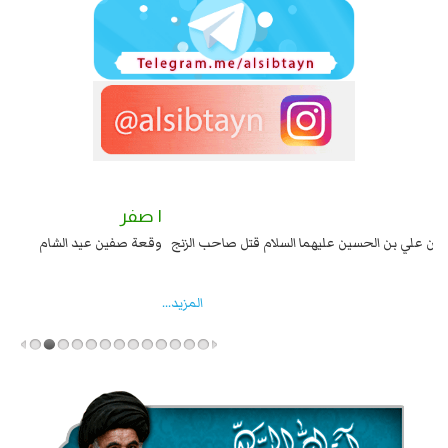
٢ صفر
١ صفر
السبايا عند يزيد شهادة زيد بن علي بن الحسين عليهما السلام قتل صاحب الزنج
وقع
واخماد انقلابه ...
المزید...