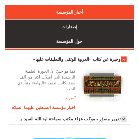
أخبار المؤسسة
إصدارات
حول المؤسسة
وجیزة عن کتاب «العروة الوثقی والتعلیقات علیها»
کما هو جليّ أنّ الحوزة العلمیة
الرشیدة الّتي امتدّت أكثر من ألف
سنة، كانت تعتمد «النهاية» متناً، ثمّ
اتّخذت
المزيد...
اخبار مؤسسة السبطين عليهما السلام
تقرير مصوّر - موكب عزاء مکتب سماحة اية الله السيد مرتضى الموسوي الاصفهاني في يوم إستشهاد السيدة فاطم...