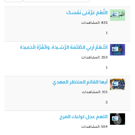
اللَّهُمَ‏ عَرِّفْنِی نَفْسَک
832 :المشاهدات
1
اَللّـهُمَّ اَرِنيِ الطَّلْعَةَ الرَّشيدَةَ، وَالْغُرَّةَ الْحَميدَةَ
253 :المشاهدات
1
أيها القائم المنتظر المهدي
311 :المشاهدات
2
اللهم عجل لوليك الفرج
559 :المشاهدات