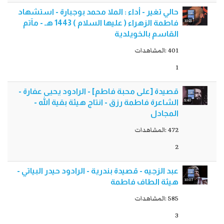
حالي تغير - أداء : الملا محمد بوجبارة - استشهاد
10:21
فاطمة الزهراء ( عليها السلام ) 1443 هـ - مآتم
القاسم بالخويلدية
401 :المشاهدات
1
قصيدة [على محبة فاطم] - الرادود يحيى عفارة -
5:40
الشاعرة فاطمة رزق - انتاج هيئة بقية الله -
المجادل
472 :المشاهدات
2
عبد الزجيه - قصيدة بندرية - الرادود حيدر البياتي -
10:07
هيئة الطاف فاطمة
585 :المشاهدات
3