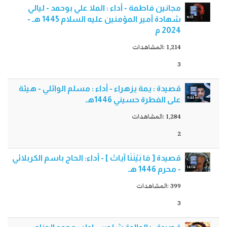
مجانين فاطمة - أداء : الملا علي بوحمد - ليالي
8:01
شهادة أمير المؤمنين عليه السلام 1445 هـ -
2024 م‎
1,214 :المشاهدات
3
قصيدة : يمة يزهراء - أداء : مسلم الوائلي - هيئة
9:44
على الفطرة حسيني 1446هـ
1,284 :المشاهدات
2
قصيدة [ مَا بَيْنَنَا آياتْ ] - أداء: الحاج باسم الكربلائي
14:04
- محرم 1446 هـ
399 :المشاهدات
3