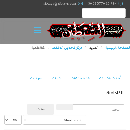
sibtayn@sibtayn.com
+98 25 3770 33 30
الصفحة الرئيسية
المزيد
مركز تحميل الملفات
الفاطمية
\
\
\
أحدث الكليبات
المجموعات
كليبات
صوتيات
الفاطمية
البحث
تنظيف