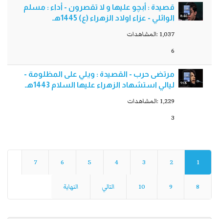
قصيدة : أبچو عليها و لا تقصرون - أداء : مسلم
8:46
الوائلي - عزاء اولاد الزهراء (ع) 1445هـ
1,037 :المشاهدات
6
مرتضى حرب - القصيدة : ويلي على المظلومة -
9:05
ليالي استشهاد الزهراء عليها السلام 1443هـ
1,229 :المشاهدات
3
7
6
5
4
3
2
1
8
9
10
التالي
النهاية