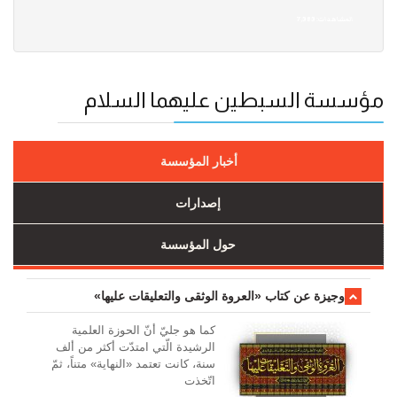
7,383 :المشاهدات
مؤسسة السبطين عليهما السلام
أخبار المؤسسة
إصدارات
حول المؤسسة
وجیزة عن کتاب «العروة الوثقی والتعلیقات علیها»
کما هو جليّ أنّ الحوزة العلمیة
الرشیدة الّتي امتدّت أكثر من ألف
سنة، كانت تعتمد «النهاية» متناً، ثمّ
اتّخذت