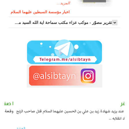
المزيد...
اخبار مؤسسة السبطين عليهما السلام
تقرير مصوّر - موكب عزاء مکتب سماحة اية الله السيد مرتضى الموسوي الاصفهاني في يوم إستشهاد السيدة فاطم...
٢ صفر
١ صفر
السبايا عند يزيد شهادة زيد بن علي بن الحسين عليهما السلام قتل صاحب الزنج
وقع
واخماد انقلابه ...
المزید...