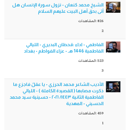
الشيخ محمد كنعان - نزول سورة الإنسان هل
4:27
أتى بحق أهل البيت عليهم السلام
826 :المشاهدات
2
الفاطمي - اداء :قحطان البديري - الليالي
18:52
الفاطمية 1446 هـ - عزاء الفواطم - بغداد
523 :المشاهدات
3
الأديب الشاعر محمد الحرزي - يا عقلُ فاجزع ما
6:29
ذكرت مصابها ( القصيدة الكاملة ) - الليالي
الفاطمية الثانية ١٤٤٣/ ٢٠٢١ - حسينية سيد محمد
الحسيني - المهدية
459 :المشاهدات
1