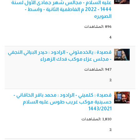
11:12
عليه السلام - مجالس شهر جمادى اﻷول لسنة
1444 - 2022 م الفاطمية الثانية - واسط -
الصويره
896 :المشاهدات
4
قصيدة : يالخدمتوني - الرادود : حيدر البياتي النجفي
17:18
- مجلس عزاء موكب فدك الزهراء
947 :المشاهدات
2
قصيدة : كلميني - الرادود : محمد باقر الخاقاني -
10:20
حسينية موكب غريب طوس عليه السلام
1443/2021
1,810 :المشاهدات
2