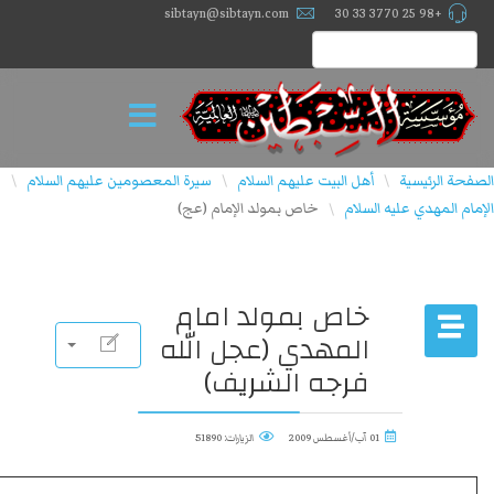
sibtayn@sibtayn.com
+98 25 3770 33 30
الصفحة الرئيسية
أهل البيت عليهم السلام
سيرة المعصومين عليهم السلام
\
\
\
الإمام المهدي علیه السلام
خاص بمولد الإمام (عج)
\
خاص بمولد امام
المهدي (عجل الله
فرجه الشريف)
01 آب/أغسطس 2009
الزيارات: 51890