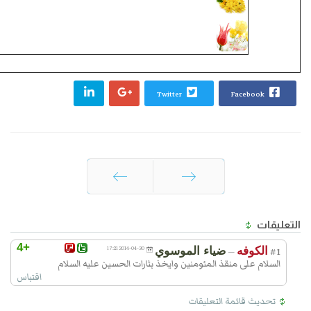
بطاقات الكترونية:: مولد الإمام المهدي (عجل الل
كليبات فيديو بمناسبة مولد الإمام المهدي
عجل الله
الشريف
Twitter
Facebook
السابق
التالي
التعليقات
+4
الكوفه
ضياء الموسوي
2014-04-30 17:21
—
#1
السلام على منقذ المئومنين وايخذ بثارات الحسين عليه السلام
اقتباس
تحديث قائمة التعليقات