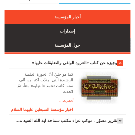
أخبار المؤسسة
إصدارات
حول المؤسسة
وجیزة عن کتاب «العروة الوثقی والتعلیقات علیها»
کما هو جليّ أنّ الحوزة العلمیة
الرشیدة الّتي امتدّت أكثر من ألف
سنة، كانت تعتمد «النهاية» متناً، ثمّ
اتّخذت
المزيد...
اخبار مؤسسة السبطين عليهما السلام
تقرير مصوّر - موكب عزاء مکتب سماحة اية الله السيد مرتضى الموسوي الاصفهاني في يوم إستشهاد السيدة فاطم...