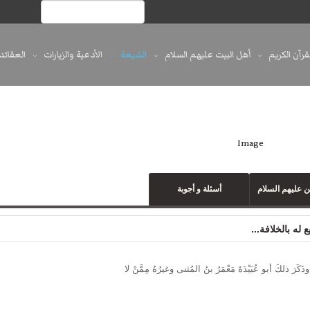
لقرآن الكريم
أهل البيت عليهم السلام
الشيعة
الأدعية والزيارات
العقائد
 عليهم السلام
أسئلة و أجوبة
له بالخلافة...
رَ ذلكَ أبو عُبَيْدَةَ مَعْمَرُ بنُ المُثنى وغيرُهُ مِمَّنْ لا