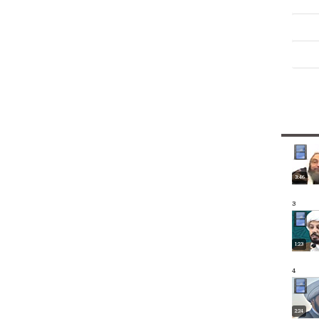
3:46
3
1:23
4
2:24