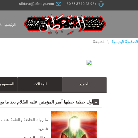
sibtayn@sibtayn.com
+98 25 3770 33 30
الرئيسية
ا
الصفحة الرئيسية
الشيعة
\
الجميع
المقالات
المعصومين
أول خطبة خطبها أمير المؤمنين عليه السّلام بعد ما بويع 
ما رواه الخاصّةً والعامةُ عنه ، وذَكَ
المزید