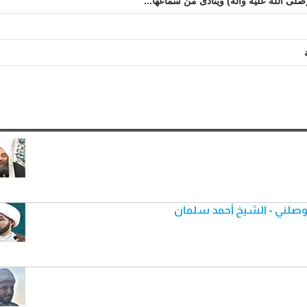
لى الله عليه واله) ويتأذى من سماعها...
 وصلني - الشيخ أحمد سلمان