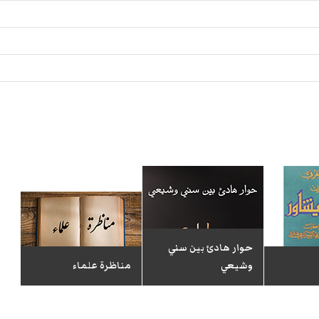
حوار هادئ بين سني
وشيعي
مناظرة علماء
مو