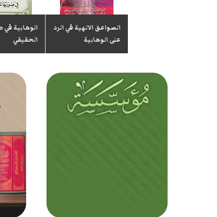
أحكام المدينة
المنورة،ردعلى خطبة
الصواعق الالهية في الرد
الوهابية في ص
الجمعة للشيخ صلاح
على الوهابية
الحقيقي