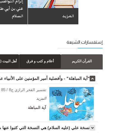
إلزام النواصب
علي بن أبي ط
دلائل الإمامة
المزید
السلام
إستفسارات الشيعة
القرآن الكريم
أعلام و كتب و فرق
أهل البيت (ع
"آية المباهلة" - وأفضلية أمير المؤمنين على الأنبياء عد
تفسير الفخر الرازي ج8 / 85 - 87 (سورة آل عمران : آية 61) : فَمَنْ حَآجَّكَ فِيهِ مِن بَعْدِ مَا جَآءَكَ مِنَ
المزید
آية المباهلة
نسخة علي (عليه السلام) هي النسخة التي كتبوا عنها