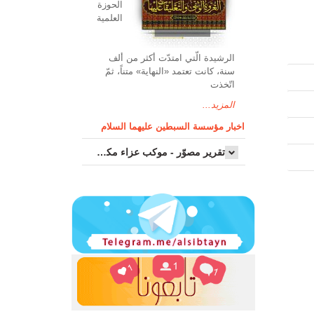
الحوزة
العلمیة
الرشیدة الّتي امتدّت أكثر من ألف
سنة، كانت تعتمد «النهاية» متناً، ثمّ
اتّخذت
المزيد...
اخبار مؤسسة السبطين عليهما السلام
تقرير مصوّر - موكب عزاء مکتب سماحة اية الله السيد مرتضى الموسوي الاصفهاني في يوم إستشهاد السيدة فاطم...