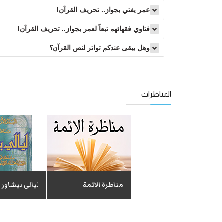
عمر يفتي بجواز.. تحريف القرآن!
فتاوي فقهائهم تبعاً لعمر بجواز.. تحريف القرآن!
وهل يبقى عندكم تواتر لنص القرآن؟
المناظرات
إنتصار الحق - مناظرة
بين السيد عصام
العماد والشيخ عثمان
الخميس
مناظرة الائمة
لیالی بیشاور