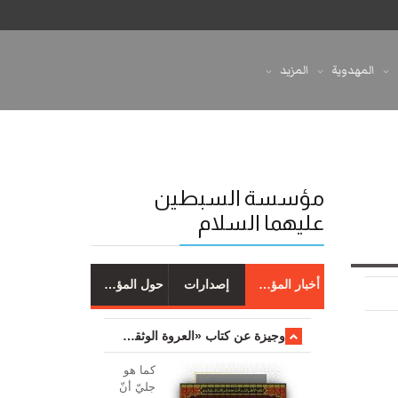
المهدوية
المزيد
مؤسسة السبطين
عليهما السلام
أخبار المؤسسة
إصدارات
حول المؤسسة
وجیزة عن کتاب «العروة الوثقی والتعلیقات علیها»
کما هو
جليّ أنّ