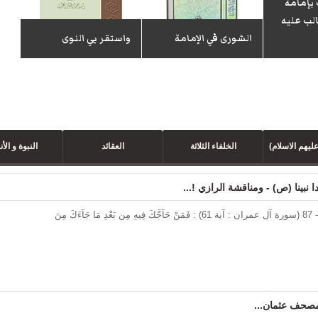
 بإمامة
الب عليه
الإ
الشورى في الإمامة
واستقر بي النوى
ال
ليهم الاسلام)
الخلفاء الثلاثة
العقائد
النبوة و الأن
ا نبينا (ص) - ومناقشة الرازي !...
 مصحف عثمان...