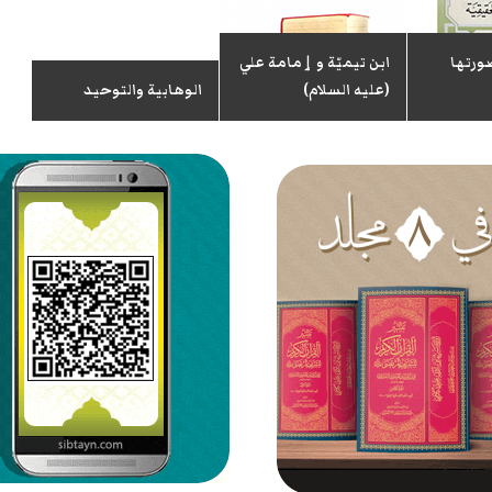
ورتها
ابن تيميّة و ٳمامة علي
(عليه السلام)
الوهابية والتوحيد
هذ