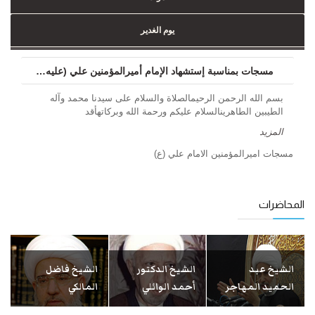
يوم الغدير
مسجات بمناسبة إستشهاد الإمام أميرالمؤمنين علي (عليه السلام) ...
بسم الله الرحمن الرحيمالصلاة والسلام على سيدنا محمد وآله
الطيبين الطاهرينالسلام عليكم ورحمة الله وبركاتهأقد
المزيد
مسجات اميرالمؤمنين الامام علي (ع)
المحاضرات
الشيخ عبد
الشيخ الدكتور
الشيخ فاضل
الحميد المهاجر
أحمد الوائلي
المالكي