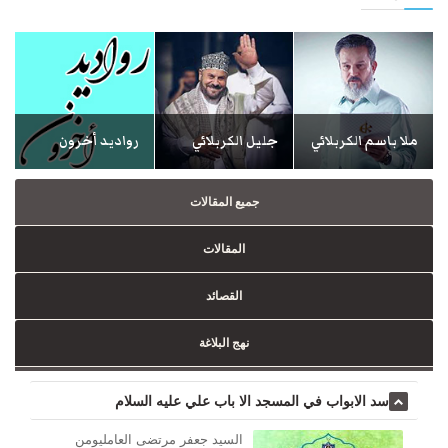
ملا باسم الكربلائي
جليل الكربلائي
رواديد أخرون
جميع المقالات
المقالات
القصائد
نهج البلاغة
سد الابواب في المسجد الا باب علي عليه السلام
السيد جعفر مرتضى العامليومن