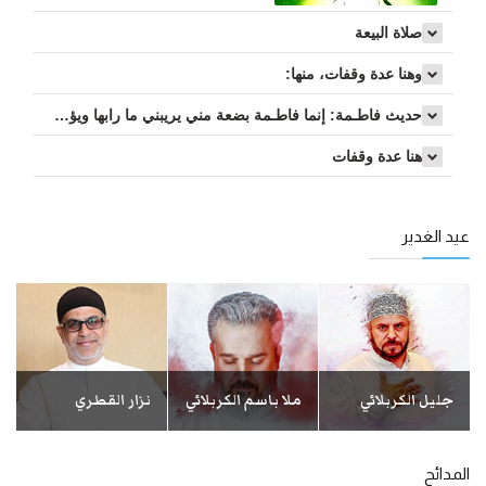
صلاة البيعة
وهنا عدة وقفات، منها:
حديث فاطـمة: إنما فاطـمة بضعة مني يريبني ما رابها ويؤذيني ما آذاها...
هنا عدة وقفات
عيد الغدير
جليل الكربلائي
ملا باسم الكربلائي
نزار القطري
المدائح