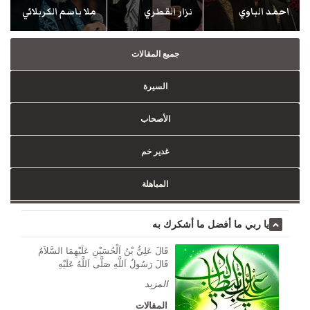
احمد الباوي
نزار القطري
ملا باسم الكربلائي
جميع المقالات
السيرة
الأصحاب
غدير خم
المباهلة
يا ربي ما أفضل ما أشكرك به
قَالَ عَلِيُّ بْنُ اَلْحُسَيْنِ عَلَيْهِمَا السَّلاَمُ
قَالَ رَسُولُ اَللَّهِ صَلَّى اَللَّهُ عَلَيْهِ
المزيد
المقالات