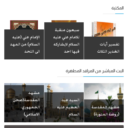
المكتبة
سبعون منقبة
للامام علي عليه
الإمام علي (عليه
تفسير آيات
السلام لايشاركه
السلام) من المهد
الغدير الثلاث
فيها احد
الى اللحد
البث المباشر من المراقد المطهرة
مشهد
السيد عبد
المقدسة(صحن
مشهد المقدسة
العظيم علیه
الجمهوري
(روضة المنورة)
السلام
الاسلامي)