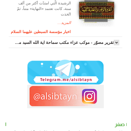
الرشیدة الّتي امتدّت أكثر من ألف
سنة، كانت تعتمد «النهاية» متناً، ثمّ
اتّخذت
المزيد...
اخبار مؤسسة السبطين عليهما السلام
تقرير مصوّر - موكب عزاء مکتب سماحة اية الله السيد مرتضى الموسوي الاصفهاني في يوم إستشهاد السيدة فاطم...
٢ صفر
١ صفر