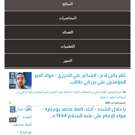
المدائح
المحاضرات
القصائد
اللطميات
الصور
عُمُر يابن ادم - الشاعر علي الحرزي - مولد أمير
المؤمنين علي بن ابي طالب
8:36
in
أميرالمؤمنين الإمام علي بن أبيطالب (عليه السلام)
,
عيد الغدير
,
أميرالمؤمنين الإمام علي بن
أبيطالب (عليه السلام)
548 :المشاهدات
3
يا حلال الشدد - أداء : الملا محمد بوجبارة -
مولد الإمام علي عليه السلام 1444 ه...
10:04