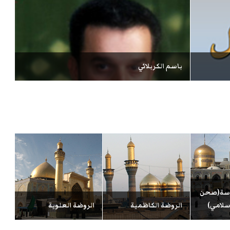
باسم الكربلائي
سة(صحن
سلامي)
الروضة الكاظمية
الروضة العلوية
مس