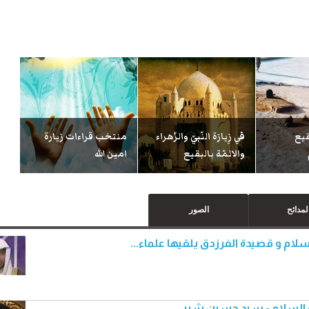
َقيع
في زِيارَة النّبيّ والزّهراء
منتخب قراءات زيارة
والائمّة بالبقيع
امين الله
لمدائح
الصور
لام و قصيدة الفرزدق يلقيها علماء...
يه السلام - سيد حسين شبر