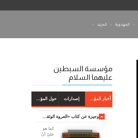
المهدوية
المزيد
مؤسسة السبطين
عليهما السلام
أخبار المؤسسة
إصدارات
حول المؤسسة
وجیزة عن کتاب «العروة الوثقی والتعلیقات علیها»
کما هو
جليّ أنّ