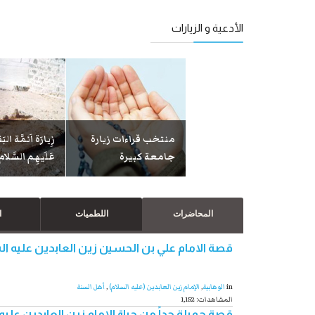
الأدعية و الزيارات
منتخب قراءات زيارة
زِيارَة اَئمَّة الب
دعاء مكارم الأخلاق
جامعة كبيرة
عَلَيهِم السَّلام
المحاضرات
اللطميات
ا
قصة الامام علي بن الحسين زين العابدين عليه الس
in
الوهابية
,
الإمام زين العابدين (علیه السلام)
,
أهل السنة
1,152 :المشاهدات
قصة جميلة جداً من حياة الإمام زين العابدين عل