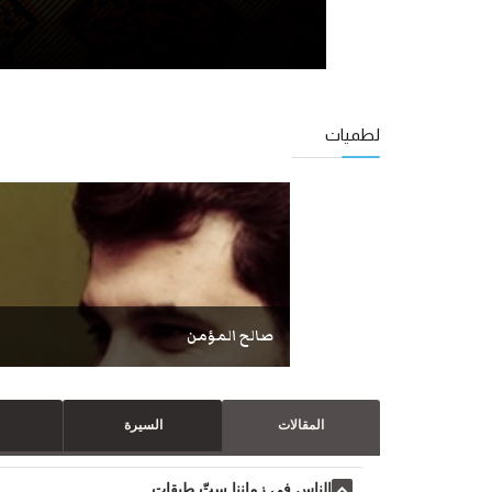
لطميات
صالح المؤمن
المقالات
السيرة
الناس في زماننا ستّ طبقات