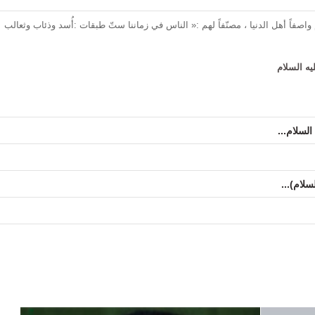
واصفاً أهل الدنيا ، مصنّفاً لهم :« الناس في زماننا ستّ طبقات :أُسد وذئاب وثعالب
يه السلام
لسلام...
سلام)...