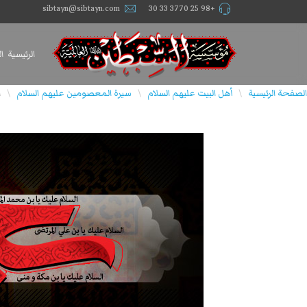
sibtayn@sibtayn.com
+98 25 3770 33 30
الرئيسية
ا
الصفحة الرئيسية
أهل البيت عليهم السلام
سيرة المعصومين عليهم السلام
ا
\
\
\