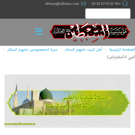
sibtayn@sibtayn.com
+98 25 3770 33 30
الصفحة الرئيسية
أهل البيت عليهم السلام
سيرة المعصومين عليهم السلام
\
\
\
النبي الأعظم(ص)