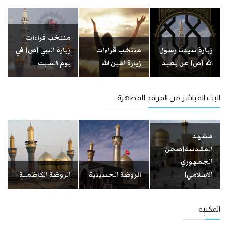
منتخب قراءات
زیارة سیدنا رسول
منتخب قراءات
زيارة النبي (ص) في
الله (ص) عن بعید
زيارة امين الله
يوم السبت
البث المباشر من المراقد المطهرة
مشهد
المقدسة(صحن
الجمهوري
الاسلامي)
الروضة الحسينية
الروضة الكاظمية
المكتبة