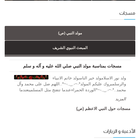
مسجات
مولد النبي (ص)
المبعث النبوي الشريف
مسجات بمناسبة مولد النبي صلي الله عليه و آله و سلم
ولد نور الاسلامولد خير الناسولد خاتم الانبياء
والرسلمبروك عليكم المولد*·~-.¸¸,.-~*..اللهم صل على محمد وآل
محمد..*·~-.¸¸,.-~*الوردة الحمراءعندما تتفتح مثل المسلمينعندما
المزید
مسجات حول النبي الاعظم (ص)
الأدعية و الزيارات