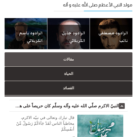
مولد النبي الأعظم صلى الله عليه و آله
الرادود مصطفى
الرادود جليل
الرادود باسم
نائب
الكربلائي
الكربلائي
مقالات
الحياة
القصائد
النبي‌ّ الاكرم‌ صلّي‌ الله‌ علیه‌ وآله‌ وسلّم‌ كان‌ حريصاً علی‌ هداية‌ الناس‌ ...
قال‌ تبارك‌ وتعالی‌ في‌ نبيّه‌ الاكرم‌،
مخاطباً الناس‌:لَقَدْ جَآءَكُمْ رَسُولٌ مِّنْ
أَنفُسِكُمْ