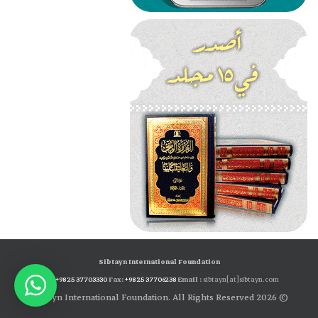
Sibtayn International Foundation
Tel:
+98 25 37703330
Fax:
+98 25 37706238
Email :
sibtayn[at]sibtayn.com
© 2026 Sibtayn International Foundation. All Rights Reserved.