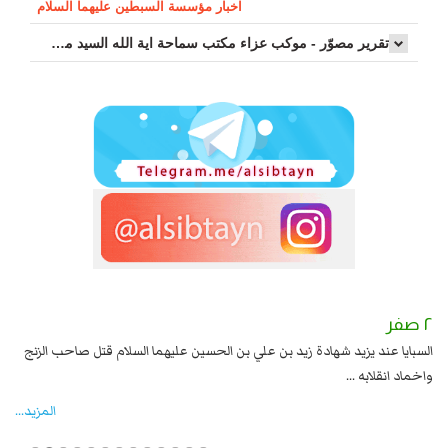
اخبار مؤسسة السبطين عليهما السلام
تقرير مصوّر - موكب عزاء مکتب سماحة اية الله السيد مرتضى الموسوي الاصفهاني في يوم إستشهاد السيدة فاطم...
٢ صفر
١ صفر
السبايا عند يزيد شهادة زيد بن علي بن الحسين عليهما السلام قتل صاحب الزنج
وقع
واخماد انقلابه ...
المزید...