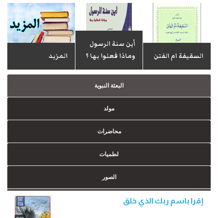
أين سنة الرسول
السقيفة ام الفتن
وماذا فعلوا بها ؟
المزید
البعثة النبوية
مولد
محاضرات
لطمیات
الصور
إقرا باسم ربك الذي خلق